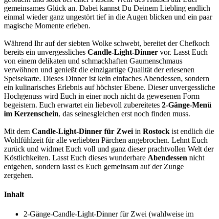
gemeinsames Glück an. Dabei kannst Du Deinem Liebling endlich
einmal wieder ganz ungestört tief in die Augen blicken und ein paar
magische Momente erleben.
Während Ihr auf der siebten Wolke schwebt, bereitet der Chefkoch
bereits ein unvergessliches
Candle-Light-Dinner
vor. Lasst Euch
von einem delikaten und schmackhaften Gaumenschmaus
verwöhnen und genießt die einzigartige Qualität der erlesenen
Speisekarte. Dieses Dinner ist kein einfaches Abendessen, sondern
ein kulinarisches Erlebnis auf höchster Ebene. Dieser unvergessliche
Hochgenuss wird Euch in einer noch nicht da gewesenen Form
begeistern. Euch erwartet ein liebevoll zubereitetes
2-Gänge-Menü
im Kerzenschein
, das seinesgleichen erst noch finden muss.
Mit dem
Candle-Light-Dinner für Zwei
in
Rostock
ist endlich die
Wohlfühlzeit für alle verliebten Pärchen angebrochen. Lehnt Euch
zurück und widmet Euch voll und ganz dieser prachtvollen Welt der
Köstlichkeiten. Lasst Euch dieses wunderbare
Abendessen
nicht
entgehen, sondern lasst es Euch gemeinsam auf der Zunge
zergehen.
Inhalt
2-Gänge-Candle-Light-Dinner für Zwei (wahlweise im