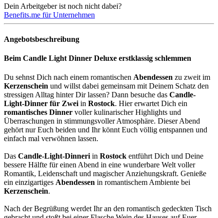
Dein Arbeitgeber ist noch nicht dabei?
Benefits.me für Unternehmen
Angebotsbeschreibung
Beim Candle Light Dinner Deluxe erstklassig schlemmen
Du sehnst Dich nach einem romantischen
Abendessen
zu zweit im
Kerzenschein
und willst dabei gemeinsam mit Deinem Schatz den
stressigen Alltag hinter Dir lassen? Dann besuche das
Candle-
Light-Dinner für Zwei
in
Rostock
. Hier erwartet Dich ein
romantisches Dinner
voller kulinarischer Highlights und
Überraschungen in stimmungsvoller Atmosphäre. Dieser Abend
gehört nur Euch beiden und Ihr könnt Euch völlig entspannen und
einfach mal verwöhnen lassen.
Das
Candle-Light-Dinneri
in
Rostock
entführt Dich und Deine
bessere Hälfte für einen Abend in eine wunderbare Welt voller
Romantik, Leidenschaft und magischer Anziehungskraft. Genieße
ein einzigartiges
Abendessen
in romantischem Ambiente bei
Kerzenschein
.
Nach der Begrüßung werdet Ihr an den romantisch gedeckten Tisch
gebracht und stoßt bei einer Flasche Wein des Hauses auf Euer