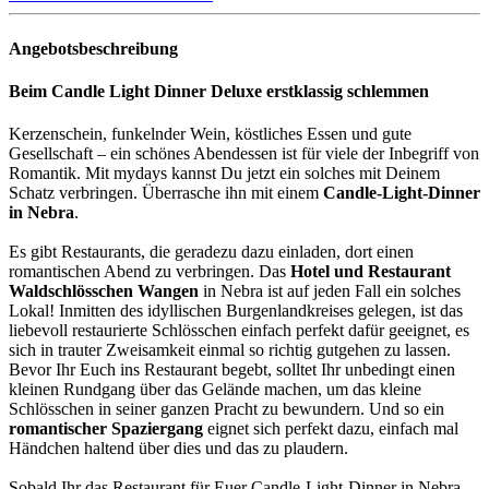
Angebotsbeschreibung
Beim Candle Light Dinner Deluxe erstklassig schlemmen
Kerzenschein, funkelnder Wein, köstliches Essen und gute
Gesellschaft – ein schönes Abendessen ist für viele der Inbegriff von
Romantik. Mit mydays kannst Du jetzt ein solches mit Deinem
Schatz verbringen. Überrasche ihn mit einem
Candle-Light-Dinner
in Nebra
.
Es gibt Restaurants, die geradezu dazu einladen, dort einen
romantischen Abend zu verbringen. Das
Hotel und Restaurant
Waldschlösschen Wangen
in Nebra ist auf jeden Fall ein solches
Lokal! Inmitten des idyllischen Burgenlandkreises gelegen, ist das
liebevoll restaurierte Schlösschen einfach perfekt dafür geeignet, es
sich in trauter Zweisamkeit einmal so richtig gutgehen zu lassen.
Bevor Ihr Euch ins Restaurant begebt, solltet Ihr unbedingt einen
kleinen Rundgang über das Gelände machen, um das kleine
Schlösschen in seiner ganzen Pracht zu bewundern. Und so ein
romantischer Spaziergang
eignet sich perfekt dazu, einfach mal
Händchen haltend über dies und das zu plaudern.
Sobald Ihr das Restaurant für Euer Candle-Light-Dinner in Nebra