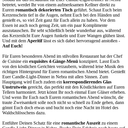
betretet, werdet Ihr von einem aufmerksamen Kellner direkt zu
Eurem
romantisch dekorierten Tisch
geführt. Schaut Euch beim
Kerzenschein tief in die Augen, nehmt Euch bei den Händen und
genießt es, so viel Zeit ganz für Euch allein zu haben. Vor dem
Essen ist auch noch genug Zeit, um ein paar Komplimente
auszutauschen. Ihr seht schließlich beide wunderbar aus, während
das Kerzenlicht Eure Augen funkeln und Eure Wangen glühen lässt.
Und mit dem
Aperitif
lässt es sich dabei hervorragend anstoßen -
Auf Euch!
Für Euren besonderen Abend im stilvollen Restaurant hat der Chef
de Cuisine ein
exquisites 4-Gänge-Menü
konzipiert. Lasst Euch
von den köstlichen Gerichten verzaubern, während leise Musik den
richtigen Hintergrund für Euren romantischen Abend bietet. Genießt
Euer Candle-Light-Dinner in Nebra mit allen Sinnen. Zum
Hauptgang wird Euch zudem ein
korrespondierendes Glas
Unstrutwein
gereicht, das perfekt mit den Köstlichkeiten auf Euren
Tellern harmoniert. Jetzt könnt Ihr noch einmal Eure Gläser erheben.
Und wenn Ihr Euch nach Eurem romantischen Abend wünscht, die
traute Zweisamkeit solle noch nicht so schnell zu Ende gehen, dann
gönnt Euch doch etwas und bucht noch eine Nacht im Hotel des
Waldschlösschens dazu.
Entführe Deinen Schatz für eine
romantische Auszeit
zu einem