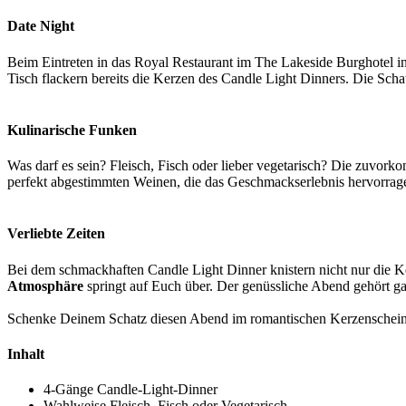
Date Night
Beim Eintreten in das Royal Restaurant im The Lakeside Burghotel i
Tisch flackern bereits die Kerzen des Candle Light Dinners. Die Sch
Kulinarische Funken
Was darf es sein? Fleisch, Fisch oder lieber vegetarisch? Die zuvor
perfekt abgestimmten Weinen, die das Geschmackserlebnis hervorragen
Verliebte Zeiten
Bei dem schmackhaften Candle Light Dinner knistern nicht nur die K
Atmosphäre
springt auf Euch über. Der genüssliche Abend gehört g
Schenke Deinem Schatz diesen Abend im romantischen Kerzenschein.
Inhalt
4-Gänge Candle-Light-Dinner
Wahlweise Fleisch, Fisch oder Vegetarisch