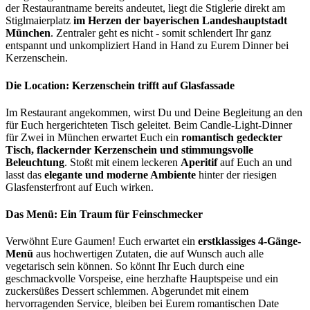
der Restaurantname bereits andeutet, liegt die Stiglerie direkt am
Stiglmaierplatz
im Herzen der bayerischen Landeshauptstadt
München
. Zentraler geht es nicht - somit schlendert Ihr ganz
entspannt und unkompliziert Hand in Hand zu Eurem Dinner bei
Kerzenschein.
Die Location: Kerzenschein trifft auf Glasfassade
Im Restaurant angekommen, wirst Du und Deine Begleitung an den
für Euch hergerichteten Tisch geleitet. Beim Candle-Light-Dinner
für Zwei in München erwartet Euch ein
romantisch gedeckter
Tisch, flackernder Kerzenschein und stimmungsvolle
Beleuchtung
. Stoßt mit einem leckeren
Aperitif
auf Euch an und
lasst das
elegante und moderne Ambiente
hinter der riesigen
Glasfensterfront auf Euch wirken.
Das Menü: Ein Traum für Feinschmecker
Verwöhnt Eure Gaumen! Euch erwartet ein
erstklassiges 4-Gänge-
Menü
aus hochwertigen Zutaten, die auf Wunsch auch alle
vegetarisch sein können. So könnt Ihr Euch durch eine
geschmackvolle Vorspeise, eine herzhafte Hauptspeise und ein
zuckersüßes Dessert schlemmen. Abgerundet mit einem
hervorragenden Service, bleiben bei Eurem romantischen Date