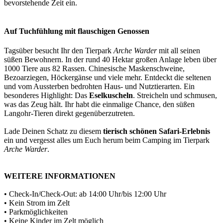
bevorstehende Zeit ein.
Auf Tuchfühlung mit flauschigen Genossen
Tagsüber besucht Ihr den Tierpark
Arche Warder
mit all seinen
süßen Bewohnern. In der rund 40 Hektar großen Anlage leben über
1000 Tiere aus 82 Rassen. Chinesische Maskenschweine,
Bezoarziegen, Höckergänse und viele mehr. Entdeckt die seltenen
und vom Aussterben bedrohten Haus- und Nutztierarten. Ein
besonderes Highlight: Das
Eselkuscheln
. Streicheln und schmusen,
was das Zeug hält. Ihr habt die einmalige Chance, den süßen
Langohr-Tieren direkt gegenüberzutreten.
Lade Deinen Schatz zu diesem
tierisch schönen Safari-Erlebnis
ein und vergesst alles um Euch herum beim Camping im Tierpark
Arche Warder
.
WEITERE INFORMATIONEN
• Check-In/Check-Out: ab 14:00 Uhr/bis 12:00 Uhr
• Kein Strom im Zelt
• Parkmöglichkeiten
• Keine Kinder im Zelt möglich