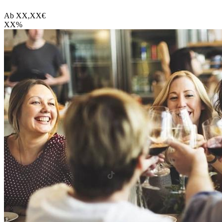
Ab
XX,XX
€
XX
%