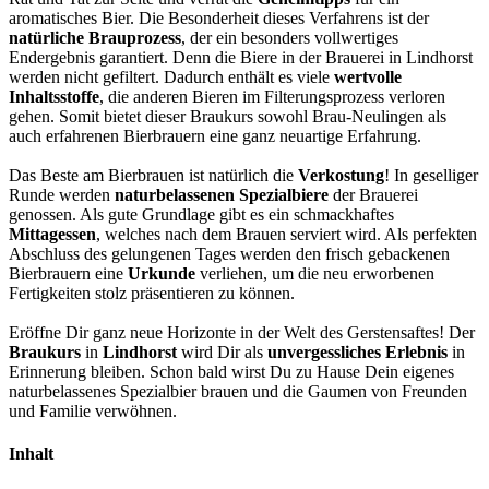
aromatisches Bier. Die Besonderheit dieses Verfahrens ist der
natürliche Brauprozess
, der ein besonders vollwertiges
Endergebnis garantiert. Denn die Biere in der Brauerei in Lindhorst
werden nicht gefiltert. Dadurch enthält es viele
wertvolle
Inhaltsstoffe
, die anderen Bieren im Filterungsprozess verloren
gehen. Somit bietet dieser Braukurs sowohl Brau-Neulingen als
auch erfahrenen Bierbrauern eine ganz neuartige Erfahrung.
Das Beste am Bierbrauen ist natürlich die
Verkostung
! In geselliger
Runde werden
naturbelassenen Spezialbiere
der Brauerei
genossen. Als gute Grundlage gibt es ein schmackhaftes
Mittagessen
, welches nach dem Brauen serviert wird. Als perfekten
Abschluss des gelungenen Tages werden den frisch gebackenen
Bierbrauern eine
Urkunde
verliehen, um die neu erworbenen
Fertigkeiten stolz präsentieren zu können.
Eröffne Dir ganz neue Horizonte in der Welt des Gerstensaftes! Der
Braukurs
in
Lindhorst
wird Dir als
unvergessliches Erlebnis
in
Erinnerung bleiben. Schon bald wirst Du zu Hause Dein eigenes
naturbelassenes Spezialbier brauen und die Gaumen von Freunden
und Familie verwöhnen.
Inhalt