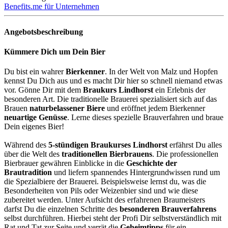
Benefits.me für Unternehmen
Angebotsbeschreibung
Kümmere Dich um Dein Bier
Du bist ein wahrer
Bierkenner
. In der Welt von Malz und Hopfen
kennst Du Dich aus und es macht Dir hier so schnell niemand etwas
vor. Gönne Dir mit dem
Braukurs Lindhorst
ein Erlebnis der
besonderen Art. Die traditionelle Brauerei spezialisiert sich auf das
Brauen
naturbelassener Biere
und eröffnet jedem Bierkenner
neuartige Genüsse
. Lerne dieses spezielle Brauverfahren und braue
Dein eigenes Bier!
Während des
5-stündigen Braukurses Lindhorst
erfährst Du alles
über die Welt des
traditionellen Bierbrauens
. Die professionellen
Bierbrauer gewähren Einblicke in die
Geschichte der
Brautradition
und liefern spannendes Hintergrundwissen rund um
die Spezialbiere der Brauerei. Beispielsweise lernst du, was die
Besonderheiten von Pils oder Weizenbier sind und wie diese
zubereitet werden. Unter Aufsicht des erfahrenen Braumeisters
darfst Du die einzelnen Schritte des
besonderen Brauverfahrens
selbst durchführen. Hierbei steht der Profi Dir selbstverständlich mit
Rat und Tat zur Seite und verrät die
Geheimtipps
für ein