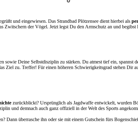
grüßt und eingewiesen. Das Strandbad Plötzensee dient hierbei als
per
as Zwitschern der Vögel. Jetzt legst Du den Armschutz an und begibst
en sowie Deine Selbstdisziplin zu stärken. Du atmest tief ein, spannst
das Ziel zu. Treffer! Für einen höheren Schwierigkeitsgrad stehen Dir 
hichte
zurückblickt? Ursprünglich als Jagdwaffe entwickelt, wurden B
iplin und demnach auch ganz offiziell in der Welt des Sports angeko
n? Dann überrasche ihn oder sie mit einem Gutschein fürs Bogenschieß