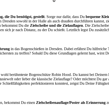
, die Du benötigst, gestellt
. Sorge nur dafür, dass Du
bequeme Klei
Dresden sowohl in der Halle als auch draußen durchführen kannst, z
u bekommst Du die
Zielscheibe und die Zielauflagen
. Die Zielscheib
den sich je nach Distanz, zu der Du schießt. Letztlich legst Du zusätzl
ührung
in das Bogenschießen in Dresden. Dabei erfährst Du hilfreiche
chersten zu treffen? Sobald Du diese Grundlagen gelernt hast, wirst 
er wohl berühmteste Bogenschütze Robin Hood. Du kannst bei Deinem
siewelt oder lieber die klassische Zielauflage? Oder möchtest Du gar 
 Schießfähigkeiten perfektionieren konntest, zeigst Du Deine Fähigke
sen, bekommst Du einen
Zielscheibenauflage/Poster als Erinnerung
zu