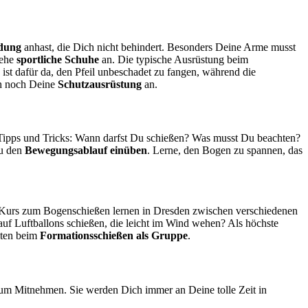
dung
anhast, die Dich nicht behindert. Besonders Deine Arme musst
iehe
sportliche Schuhe
an. Die typische Ausrüstung beim
e ist dafür da, den Pfeil unbeschadet zu fangen, während die
ich noch Deine
Schutzausrüstung
an.
 Tipps und Tricks: Wann darfst Du schießen? Was musst Du beachten?
Du den
Bewegungsablauf einüben
. Lerne, den Bogen zu spannen, das
 Kurs zum Bogenschießen lernen in Dresden zwischen verschiedenen
auf Luftballons schießen, die leicht im Wind wehen? Als höchste
iten beim
Formationsschießen als Gruppe
.
m Mitnehmen. Sie werden Dich immer an Deine tolle Zeit in