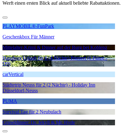
Werft einen ersten Blick auf aktuell beliebte Rabattaktionen.
PLAYMOBIL®-FunPark
Geschenkbox Für Männer
Mittelalter-Krimi & Dinner auf der Burg bei Koblenz
Hausboot Urlaub für 6 (4 Nächte) Priepert (6 Plätze -
D9)
carVertical
Städtetrip Neuss für 2 (2 Nächte) - Holiday Inn
Düsseldorf-Neuss
PUMA
Survival Tag für 2 Neubulach
Gruseldinner: Dr. Jekyll & Mr. Hyde