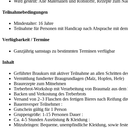
Wird gestellt: Alle Materialien und Rohstoffe, Rezepte zum N
Teilnahmebedingungen
Mindestalter: 16 Jahre
Teilnahme für Personen mit Handicap nach Absprache mit dem 
Verfügbarkeit / Termine
Ganzjährig samstags zu bestimmten Terminen verfügbar
Inhalt
Geführter Braukurs mit aktiver Teilnahme an allen Schritten d
Vermittlung fundierter Braugrundlagen (Malz, Hopfen, Hefe)
Braurezepte zum Mitnehmen
Treberbrot-Workshop mit Verarbeitung von Braumalz aus dem
Backen und Verkostung des Treberbrots
Versand von 2–3 Flaschen des fertigen Bieres nach Reifung di
Bauernvesper Teilnehmer :
Gutschein gültig für 1 Person
Gruppengröße: 1-15 Personen Dauer :
Ca. 4-5 Stunden Ausrüstung & Kleidung :
Mitzubringen: Bequeme, unempfindliche Kleidung, sowie feste,