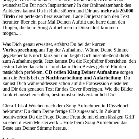
wünschst Du Dir noch Inspirationen? In der Onlinedatenbank des
Anbieters kannst Du in Ruhe stöbern und Dir aus
mehr als 20.000
Titeln
den perfekten heraussuchen. Lade Dir jetzt noch den Text
herunter, über ein paar Mal Deinen Auftritt und harre dann den
Dingen, die beim Song Aufnehmen in Düsseldorf kommen
mögen....
Was Dich genau erwartet, erfährst Du bei der kurzen
Vorbesprechung
am Tag der Aufnahme. Wärme Deine Stimme
gegebenenfalls noch kurz auf und begib Dich anschließend direkt
zum Aufnahmegerät. Jetzt kannst Du die Kopfhörer überziehen, den
ersten Takten lauschen – und dann Dein Bestes geben! Für den
tatsächlich perfekten,
CD-reifen Klang Deiner Aufnahme
sorgen
nun die Profis bei der
Nachbearbeitung und Aufarbeitung
. Du
kannst Dich währenddessen schon auf die Fotosession einstellen
und Dir den genauen Text für das Cover überlegen. Wie die Bilder
konkret aussehen sollen, bestimmst selbstverständlich Du!
Circa 1 bis 4 Wochen nach dem Song Aufnehmen in Düsseldorf
bekommst Du dann Deine fertige CD zugesandt. In Zukunft
beantwortest Du die Frage Deiner Freunde mit einem lässigen Griff
zu eben diesem Meisterwerk... Hole beim Song Aufnehmen das
Beste aus Deiner Stimme heraus.