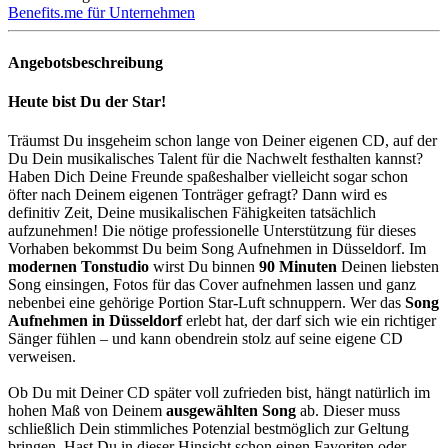
Benefits.me für Unternehmen
Angebotsbeschreibung
Heute bist Du der Star!
Träumst Du insgeheim schon lange von Deiner eigenen CD, auf der
Du Dein musikalisches Talent für die Nachwelt festhalten kannst?
Haben Dich Deine Freunde spaßeshalber vielleicht sogar schon
öfter nach Deinem eigenen Tonträger gefragt? Dann wird es
definitiv Zeit, Deine musikalischen Fähigkeiten tatsächlich
aufzunehmen! Die nötige professionelle Unterstützung für dieses
Vorhaben bekommst Du beim Song Aufnehmen in Düsseldorf. Im
modernen Tonstudio
wirst Du binnen
90 Minuten
Deinen liebsten
Song einsingen, Fotos für das Cover aufnehmen lassen und ganz
nebenbei eine gehörige Portion Star-Luft schnuppern. Wer das
Song
Aufnehmen in Düsseldorf
erlebt hat, der darf sich wie ein richtiger
Sänger fühlen – und kann obendrein stolz auf seine eigene CD
verweisen.
Ob Du mit Deiner CD später voll zufrieden bist, hängt natürlich im
hohen Maß von Deinem
ausgewählten Song
ab. Dieser muss
schließlich Dein stimmliches Potenzial bestmöglich zur Geltung
bringen. Hast Du in dieser Hinsicht schon einen Favoriten oder