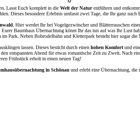
n. Lasst Euch komplett in die
Welt der Natur
entführen und entkommt
hlen. Dieses besondere Erlebnis umfasst zwei Tage, die Ihr ganz nach
enwald
. Hier werdet Ihr bei Vogelgezwitscher und Blätterrauschen ein
 Eurer Baumhaus Übernachtung könnt Ihr das tun auf was Ihr Lust ha
 im Park. Neben Bobrodelbahn und Kletterpark besteht hier sogar die Mö
sklingen lassen. Dieses besticht durch einen
hohen Komfort
und ei
zt den entspannten Abend für etwas romantische Zeit zu Zweit. Nach e
eren Frühstück erholt in einen neuen Tag!
mhausübernachtung in Schönau
und erlebt eine Übernachtung, die m