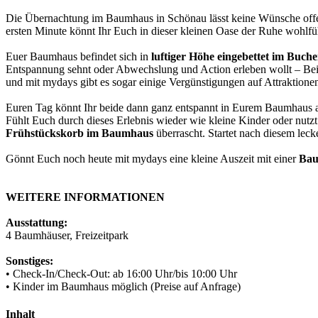
Die Übernachtung im Baumhaus in Schönau lässt keine Wünsche offe
ersten Minute könnt Ihr Euch in dieser kleinen Oase der Ruhe wohlfü
Euer Baumhaus befindet sich in
luftiger Höhe eingebettet im Buch
Entspannung sehnt oder Abwechslung und Action erleben wollt – Bei
und mit mydays gibt es sogar einige Vergünstigungen auf Attraktionen
Euren Tag könnt Ihr beide dann ganz entspannt in Eurem Baumhaus au
Fühlt Euch durch dieses Erlebnis wieder wie kleine Kinder oder nut
Frühstückskorb im Baumhaus
überrascht. Startet nach diesem leck
Gönnt Euch noch heute mit mydays eine kleine Auszeit mit einer
Bau
WEITERE INFORMATIONEN
Ausstattung:
4 Baumhäuser, Freizeitpark
Sonstiges:
• Check-In/Check-Out: ab 16:00 Uhr/bis 10:00 Uhr
• Kinder im Baumhaus möglich (Preise auf Anfrage)
Inhalt