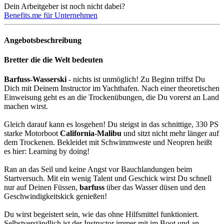
Dein Arbeitgeber ist noch nicht dabei?
Benefits.me für Unternehmen
Angebotsbeschreibung
Bretter die die Welt bedeuten
Barfuss-Wasserski
- nichts ist unmöglich! Zu Beginn triffst Du
Dich mit Deinem Instructor im Yachthafen. Nach einer theoretischen
Einweisung geht es an die Trockenübungen, die Du vorerst an Land
machen wirst.
Gleich darauf kann es losgehen! Du steigst in das schnittige, 330 PS
starke Motorboot
California-Malibu
und sitzt nicht mehr länger auf
dem Trockenen. Bekleidet mit Schwimmweste und Neopren heißt
es hier: Learning by doing!
Ran an das Seil und keine Angst vor Bauchlandungen beim
Startversuch. Mit ein wenig Talent und Geschick wirst Du schnell
nur auf Deinen Füssen,
barfuss
über das Wasser düsen und den
Geschwindigkeitskick genießen!
Du wirst begeistert sein, wie das ohne Hilfsmittel funktioniert.
Selbstverständlich ist der Instructor immer mit im Boot und an