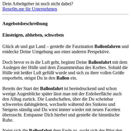
Dein Arbeitgeber ist noch nicht dabei?
Benefits.me für Unternehmen
Angebotsbeschreibung
Einsteigen, abheben, schweben
Glück ab und gut Land – genieße die Faszination
Ballonfahren
und
entdecke Deine Umgebung aus einer anderen Perspektive.
Doch bevor es in die Luft geht, beginnt Deine
Ballonfahrt
mit dem
Auslegen der Hülle und dem Zusammenbau des Korbes. Sobald die
Hülle mit heißer Luft gefüllt wurde und sich zu ihrer vollen Größe
emporhebt, steigst Du in den
Ballon
ein.
Bereits der Start der
Ballonfahrt
ist beeindruckend und schon
wenige Augenblicke später lässt man mit der Erdoberfläche auch
den Alltag zurück. Die Landschaften, über die Du scheinbar
schwerelos dahingleitest, wechseln während des Sinkens und
Steigens ständig und Du wirst immer wieder mit neuen Facetten
überrascht. Entspanne Dich hierbei und genieße die himmlische
Ruhe.
Neigt sich die
Ballonfahrt
dem Ende zu, sucht sich der Pilot den