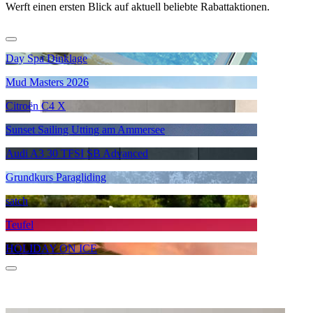
Werft einen ersten Blick auf aktuell beliebte Rabattaktionen.
Day Spa Dinklage
Mud Masters 2026
Citroën C4 X
Sunset Sailing Utting am Ammersee
Audi A3 30 TFSI SB Advanced
Grundkurs Paragliding
satch
Teufel
HOLIDAY ON ICE