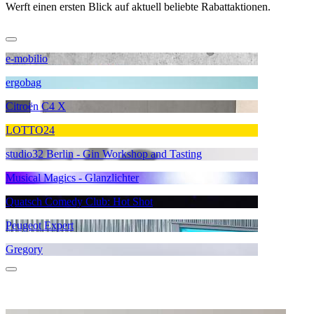
Werft einen ersten Blick auf aktuell beliebte Rabattaktionen.
e-mobilio
ergobag
Citroën C4 X
LOTTO24
studio32 Berlin - Gin Workshop and Tasting
Musical Magics - Glanzlichter
Quatsch Comedy Club: Hot Shot
Peugeot Expert
Gregory