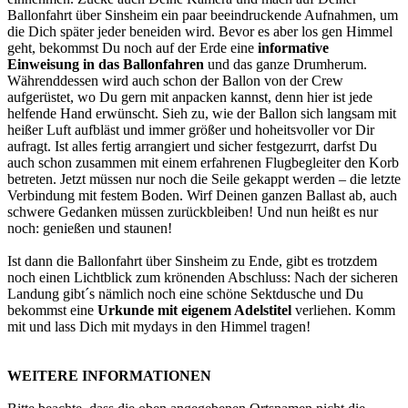
Ballonfahrt über Sinsheim ein paar beeindruckende Aufnahmen, um
die Dich später jeder beneiden wird. Bevor es aber los gen Himmel
geht, bekommst Du noch auf der Erde eine
informative
Einweisung in das Ballonfahren
und das ganze Drumherum.
Währenddessen wird auch schon der Ballon von der Crew
aufgerüstet, wo Du gern mit anpacken kannst, denn hier ist jede
helfende Hand erwünscht. Sieh zu, wie der Ballon sich langsam mit
heißer Luft aufbläst und immer größer und hoheitsvoller vor Dir
aufragt. Ist alles fertig arrangiert und sicher festgezurrt, darfst Du
auch schon zusammen mit einem erfahrenen Flugbegleiter den Korb
betreten. Jetzt müssen nur noch die Seile gekappt werden – die letzte
Verbindung mit festem Boden. Wirf Deinen ganzen Ballast ab, auch
schwere Gedanken müssen zurückbleiben! Und nun heißt es nur
noch: genießen und staunen!
Ist dann die Ballonfahrt über Sinsheim zu Ende, gibt es trotzdem
noch einen Lichtblick zum krönenden Abschluss: Nach der sicheren
Landung gibt´s nämlich noch eine schöne Sektdusche und Du
bekommst eine
Urkunde mit eigenem Adelstitel
verliehen. Komm
mit und lass Dich mit mydays in den Himmel tragen!
WEITERE INFORMATIONEN