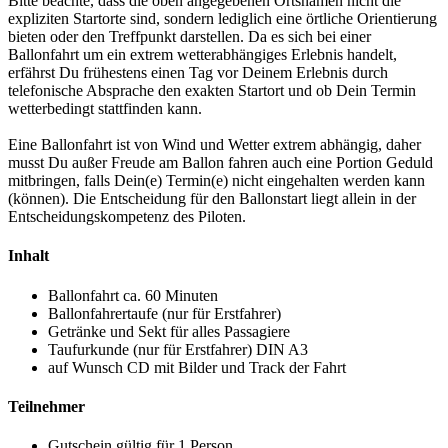
Bitte beachte, dass die oben angegebenen Ortsnamen nicht die
expliziten Startorte sind, sondern lediglich eine örtliche Orientierung
bieten oder den Treffpunkt darstellen. Da es sich bei einer
Ballonfahrt um ein extrem wetterabhängiges Erlebnis handelt,
erfährst Du frühestens einen Tag vor Deinem Erlebnis durch
telefonische Absprache den exakten Startort und ob Dein Termin
wetterbedingt stattfinden kann.
Eine Ballonfahrt ist von Wind und Wetter extrem abhängig, daher
musst Du außer Freude am Ballon fahren auch eine Portion Geduld
mitbringen, falls Dein(e) Termin(e) nicht eingehalten werden kann
(können). Die Entscheidung für den Ballonstart liegt allein in der
Entscheidungskompetenz des Piloten.
Inhalt
Ballonfahrt ca. 60 Minuten
Ballonfahrertaufe (nur für Erstfahrer)
Getränke und Sekt für alles Passagiere
Taufurkunde (nur für Erstfahrer) DIN A3
auf Wunsch CD mit Bilder und Track der Fahrt
Teilnehmer
Gutschein gültig für 1 Person