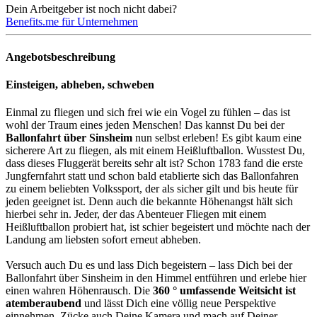
Dein Arbeitgeber ist noch nicht dabei?
Benefits.me für Unternehmen
Angebotsbeschreibung
Einsteigen, abheben, schweben
Einmal zu fliegen und sich frei wie ein Vogel zu fühlen – das ist
wohl der Traum eines jeden Menschen! Das kannst Du bei der
Ballonfahrt über Sinsheim
nun selbst erleben! Es gibt kaum eine
sicherere Art zu fliegen, als mit einem Heißluftballon. Wusstest Du,
dass dieses Fluggerät bereits sehr alt ist? Schon 1783 fand die erste
Jungfernfahrt statt und schon bald etablierte sich das Ballonfahren
zu einem beliebten Volkssport, der als sicher gilt und bis heute für
jeden geeignet ist. Denn auch die bekannte Höhenangst hält sich
hierbei sehr in. Jeder, der das Abenteuer Fliegen mit einem
Heißluftballon probiert hat, ist schier begeistert und möchte nach der
Landung am liebsten sofort erneut abheben.
Versuch auch Du es und lass Dich begeistern – lass Dich bei der
Ballonfahrt über Sinsheim in den Himmel entführen und erlebe hier
einen wahren Höhenrausch. Die
360 ° umfassende Weitsicht ist
atemberaubend
und lässt Dich eine völlig neue Perspektive
einnehmen. Zücke auch Deine Kamera und mach auf Deiner