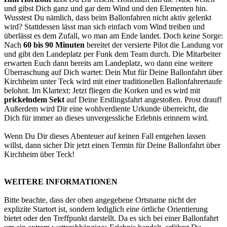
und gibst Dich ganz und gar dem Wind und den Elementen hin.
Wusstest Du nämlich, dass beim Ballonfahren nicht aktiv gelenkt
wird? Stattdessen lässt man sich einfach vom Wind treiben und
überlässt es dem Zufall, wo man am Ende landet. Doch keine Sorge:
Nach
60 bis 90 Minuten
bereitet der versierte Pilot die Landung vor
und gibt den Landeplatz per Funk dem Team durch. Die Mitarbeiter
erwarten Euch dann bereits am Landeplatz, wo dann eine weitere
Überraschung auf Dich wartet: Dein Mut für Deine Ballonfahrt über
Kirchheim unter Teck wird mit einer traditionellen Ballonfahrertaufe
belohnt. Im Klartext: Jetzt fliegen die Korken und es wird mit
prickelndem Sekt
auf Deine Erstlingsfahrt angestoßen. Prost drauf!
Außerdem wird Dir eine wohlverdiente Urkunde überreicht, die
Dich für immer an dieses unvergessliche Erlebnis erinnern wird.
Wenn Du Dir dieses Abenteuer auf keinen Fall entgehen lassen
willst, dann sicher Dir jetzt einen Termin für Deine Ballonfahrt über
Kirchheim über Teck!
WEITERE INFORMATIONEN
Bitte beachte, dass der oben angegebene Ortsname nicht der
explizite Startort ist, sondern lediglich eine örtliche Orientierung
bietet oder den Treffpunkt darstellt. Da es sich bei einer Ballonfahrt