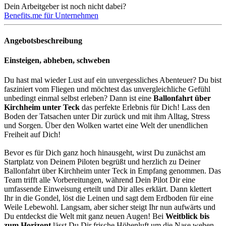
Dein Arbeitgeber ist noch nicht dabei?
Benefits.me für Unternehmen
Angebotsbeschreibung
Einsteigen, abheben, schweben
Du hast mal wieder Lust auf ein unvergessliches Abenteuer? Du bist
fasziniert vom Fliegen und möchtest das unvergleichliche Gefühl
unbedingt einmal selbst erleben? Dann ist eine
Ballonfahrt über
Kirchheim unter Teck
das perfekte Erlebnis für Dich! Lass den
Boden der Tatsachen unter Dir zurück und mit ihm Alltag, Stress
und Sorgen. Über den Wolken wartet eine Welt der unendlichen
Freiheit auf Dich!
Bevor es für Dich ganz hoch hinausgeht, wirst Du zunächst am
Startplatz von Deinem Piloten begrüßt und herzlich zu Deiner
Ballonfahrt über Kirchheim unter Teck in Empfang genommen. Das
Team trifft alle Vorbereitungen, während Dein Pilot Dir eine
umfassende Einweisung erteilt und Dir alles erklärt. Dann klettert
Ihr in die Gondel, löst die Leinen und sagt dem Erdboden für eine
Weile Lebewohl. Langsam, aber sicher steigt Ihr nun aufwärts und
Du entdeckst die Welt mit ganz neuen Augen! Bei
Weitblick bis
zum Horizont
lässt Du Dir frische Höhenluft um die Nase wehen