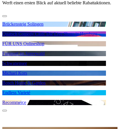
Werft einen ersten Blick auf aktuell beliebte Rabattaktionen.
Brückensteig Solingen
Quatsch Comedy Club: Die Live Show in Hamburg
FÜR UNS Onlineshop
Funsport im Spreewald
Schwanensee
Michael Kors
Bosch Home & Garden
Endless Varieté
Recommerce