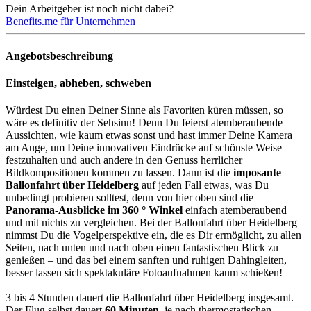
Dein Arbeitgeber ist noch nicht dabei?
Benefits.me für Unternehmen
Angebotsbeschreibung
Einsteigen, abheben, schweben
Würdest Du einen Deiner Sinne als Favoriten küren müssen, so
wäre es definitiv der Sehsinn! Denn Du feierst atemberaubende
Aussichten, wie kaum etwas sonst und hast immer Deine Kamera
am Auge, um Deine innovativen Eindrücke auf schönste Weise
festzuhalten und auch andere in den Genuss herrlicher
Bildkompositionen kommen zu lassen. Dann ist die
imposante
Ballonfahrt über Heidelberg
auf jeden Fall etwas, was Du
unbedingt probieren solltest, denn von hier oben sind die
Panorama-Ausblicke im 360 ° Winkel
einfach atemberaubend
und mit nichts zu vergleichen. Bei der Ballonfahrt über Heidelberg
nimmst Du die Vogelperspektive ein, die es Dir ermöglicht, zu allen
Seiten, nach unten und nach oben einen fantastischen Blick zu
genießen – und das bei einem sanften und ruhigen Dahingleiten,
besser lassen sich spektakuläre Fotoaufnahmen kaum schießen!
3 bis 4 Stunden dauert die Ballonfahrt über Heidelberg insgesamt.
Der Flug selbst dauert
60 Minuten
, je nach thermostatischen