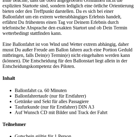
Bitte beachte, dass die oben angegebenen Ortsnamen nicht die
expliziten Startorte sind, sondern lediglich eine örtliche Orientierung
bieten oder den Treffpunkt darstellen. Da es sich bei einer
Ballonfahrt um ein extrem wetterabhängiges Erlebnis handelt,
erfährst Du frühestens einen Tag vor Deinem Erlebnis durch
telefonische Absprache den exakten Startort und ob Dein Termin
wetterbedingt stattfinden kann.
Eine Ballonfahrt ist von Wind und Wetter extrem abhängig, daher
musst Du außer Freude am Ballon fahren auch eine Portion Geduld
mitbringen, falls Dein(e) Termin(e) nicht eingehalten werden kann
(können). Die Entscheidung für den Ballonstart liegt allein in der
Entscheidungskompetenz des Piloten.
Inhalt
Ballonfahrt ca. 60 Minuten
Ballonfahrertaufe (nur für Erstfahrer)
Getränke und Sekt für alles Passagiere
Taufurkunde (nur für Erstfahrer) DIN A3
Auf Wunsch CD mit Bilder und Track der Fahrt
Teilnehmer
Gutschein gültig für 1 Person