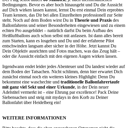
Bedingungen. Bevor es aber hoch hinausgeht und Du die Aussicht
auf Dich wirken lassen kannst, lernst Du erst einmal Dein erprobtes
Team kennen, das Dir bei allen Einzelheiten professionell zur Seite
steht. Noch auf dem Boden wirst Du in
Theorie und Praxis
des
Ballonfahrens und seiner Besonderheiten eingewiesen und zu einem
echten Pro ausgebildet – natürlich darfst Du beim Aufbau des
Heißluftballons auch schon selbst mit anfassen. Ist dann alles bereit
zum Starten, kann es losgehen und Du und der erfahrene Pilot
entschwinden langsam aber sicher in der Höhe. Jetzt kannst Du
Dein Objektiv ausrichten und Fotos machen, was das Zeug hält –
oder die Aussicht einfach mit den eigenen Augen wirken lassen.
Irgendwann endet leider jedes Abenteuer und Du landest wieder auf
dem Boden der Tatsachen. Nicht schlimm, denn hier erwartet Dich
zunächst einmal noch ein weiteres kleines Highlight: Denn Du
bekommst eine waschechte und
traditionelle Ballonfahrertaufe
mit ganz viel Sekt und einer Urkunde
, in der Dein neuer
Adelstitel vermerkt ist – eine Ehrung par excellence! Pack Deine
Siebensachen und steig mit mydays in den Korb zu Deiner
Ballonfahrt über Heidelberg ein!
WEITERE INFORMATIONEN