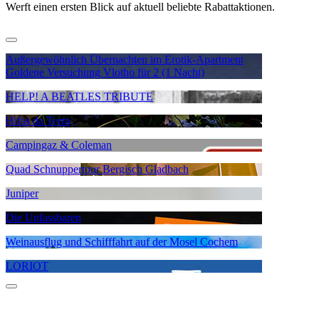
Werft einen ersten Blick auf aktuell beliebte Rabattaktionen.
Außergewöhnlich Übernachten im Erotik-Apartment
Goldene Versuchung Vlotho für 2 (1 Nacht)
HELP! A BEATLES TRIBUTE
Hifas da Terra
Campingaz & Coleman
Quad Schnuppertour Bergisch Gladbach
Juniper
Die Unfassbaren
Weinausflug und Schifffahrt auf der Mosel Cochem
LORIOT