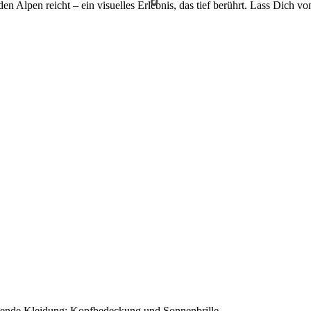
den Alpen reicht – ein visuelles Erlebnis, das tief berührt. Lass Dich 
chende Kleidung; Kopfbedeckung und Sonnenbrille