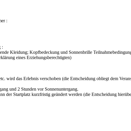
er :
 :
echende Kleidung; Kopfbedeckung und Sonnenbrille Teilnahmebedingung
erklärung eines Erziehungsberechtigten)
etc. wird das Erlebnis verschoben (die Entscheidung obliegt dem Veranst
fgang und 2 Stunden vor Sonnenuntergang.
der Startplatz kurzfristig geändert werden (die Entscheidung hierüber t