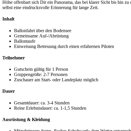
Höhe offenbart sich Dir ein Panorama, das bei klarer Sicht bis hin zu 
selbst eine eindrucksvolle Erinnerung für lange Zeit.
Inhalt
Ballonfahrt über den Bodensee
Gemeinsame Auf-/Abrüstung
Ballontaufe
Einweisung
Betreuung durch einen erfahrenen Piloten
Teilnehmer
Gutschein gültig für 1 Person
Gruppengröße: 2-7 Personen
Zuschauer am Start- oder Landeplatz möglich
Dauer
Gesamtdauer: ca. 3-4 Stunden
Reine Erlebnisdauer: ca. 1-1,5 Stunden
Ausrüstung & Kleidung
Mitzubringen: festes, flaches Schuhwerk; dem Wetter entspre