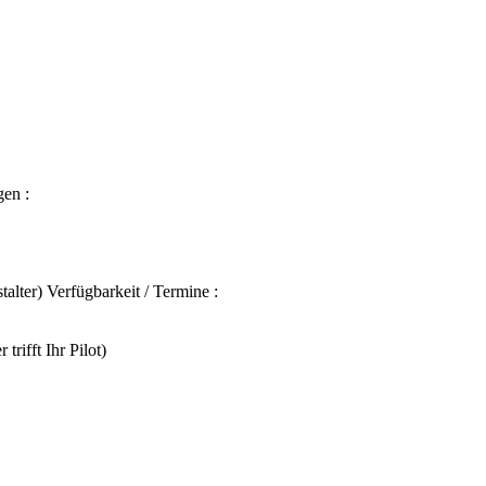
en :
alter) Verfügbarkeit / Termine :
rifft Ihr Pilot)