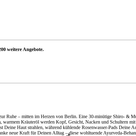
200
weitere Angebote.
ur Ruhe – mitten im Herzen von Berlin. Eine 30-minütige Shiro- & M
, warmem Kräuteröl werden Kopf, Gesicht, Nacken und Schultern mit s
ässt Deine Haut strahlen, während kühlende Rosenwasser-Pads Deine A
anke neue Kraft für Deinen Alltag – diese wohltuende Ayurveda-Behand