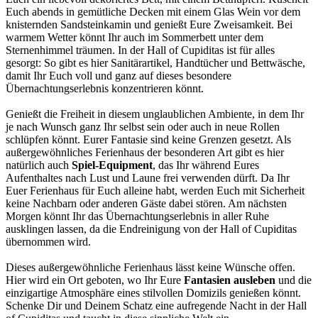
Euch abends in gemütliche Decken mit einem Glas Wein vor dem
knisternden Sandsteinkamin und genießt Eure Zweisamkeit. Bei
warmem Wetter könnt Ihr auch im Sommerbett unter dem
Sternenhimmel träumen. In der Hall of Cupiditas ist für alles
gesorgt: So gibt es hier Sanitärartikel, Handtücher und Bettwäsche,
damit Ihr Euch voll und ganz auf dieses besondere
Übernachtungserlebnis konzentrieren könnt.
Genießt die Freiheit in diesem unglaublichen Ambiente, in dem Ihr
je nach Wunsch ganz Ihr selbst sein oder auch in neue Rollen
schlüpfen könnt. Eurer Fantasie sind keine Grenzen gesetzt. Als
außergewöhnliches Ferienhaus der besonderen Art gibt es hier
natürlich auch
Spiel-Equipment
, das Ihr während Eures
Aufenthaltes nach Lust und Laune frei verwenden dürft. Da Ihr
Euer Ferienhaus für Euch alleine habt, werden Euch mit Sicherheit
keine Nachbarn oder anderen Gäste dabei stören. Am nächsten
Morgen könnt Ihr das Übernachtungserlebnis in aller Ruhe
ausklingen lassen, da die Endreinigung von der Hall of Cupiditas
übernommen wird.
Dieses außergewöhnliche Ferienhaus lässt keine Wünsche offen.
Hier wird ein Ort geboten, wo Ihr Eure
Fantasien ausleben
und die
einzigartige Atmosphäre eines stilvollen Domizils genießen könnt.
Schenke Dir und Deinem Schatz eine aufregende Nacht in der Hall