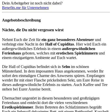
Dein Arbeitgeber ist noch nicht dabei?
Benefits.me für Unternehmen
Angebotsbeschreibung
Nächte, die Du nicht vergessen wirst
Nehmt Euch die Zeit für
ein ganz besonderes Abenteuer
und
verbringt eine Nacht in der
Hall of Cupiditas
. Hier wird Euch ein
außergewöhnliches Erlebnis in einem
außergewöhnlichen
Ferienhaus
geboten, welches mit
erotischen Spielzimmern
und
einem einzigartigem Ambiente auf Euch wartet.
Die Hall of Cupiditas befindet sich in
Selm
im schönen
Münsterland. In dem imposanten Haus angekommen, werdet Ihr
sofort den einmaligen Charme des Anwesens spüren. Empfangen
werdet Ihr mit einer Flasche prickelndem Sekt, um Eure Reise in
dieses außergewöhnliche Erlebnis zu starten. Auch Kaffee und Tee
stehen bei Eurer Anreise bereit.
Übernachtet ungestört in diesem besonderen und großzügigen
Ferienhaus und entdeckt dort die vielen verschiedenen
Erotikspielzimmer
. Beim Betreten des Schlafzimmers begrüßt
Euch ein liebevoll dekoriertes Bett, mit einem Betthupferl. Kuschelt