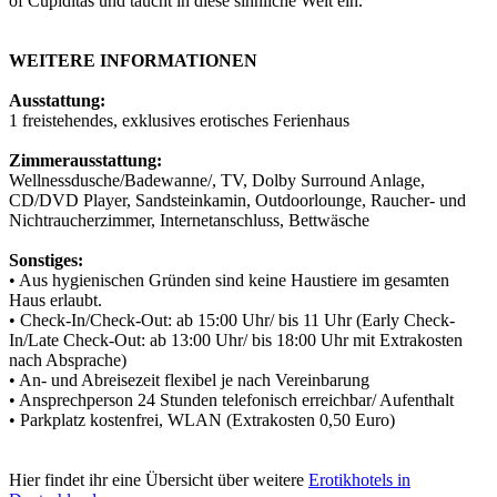
of Cupiditas und taucht in diese sinnliche Welt ein.
WEITERE INFORMATIONEN
Ausstattung:
1 freistehendes, exklusives erotisches Ferienhaus
Zimmerausstattung:
Wellnessdusche/Badewanne/, TV, Dolby Surround Anlage,
CD/DVD Player, Sandsteinkamin, Outdoorlounge, Raucher- und
Nichtraucherzimmer, Internetanschluss, Bettwäsche
Sonstiges:
• Aus hygienischen Gründen sind keine Haustiere im gesamten
Haus erlaubt.
• Check-In/Check-Out: ab 15:00 Uhr/ bis 11 Uhr (Early Check-
In/Late Check-Out: ab 13:00 Uhr/ bis 18:00 Uhr mit Extrakosten
nach Absprache)
• An- und Abreisezeit flexibel je nach Vereinbarung
• Ansprechperson 24 Stunden telefonisch erreichbar/ Aufenthalt
• Parkplatz kostenfrei, WLAN (Extrakosten 0,50 Euro)
Hier findet ihr eine Übersicht über weitere
Erotikhotels in