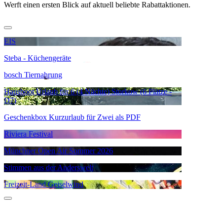
Werft einen ersten Blick auf aktuell beliebte Rabattaktionen.
EIS
Steba - Küchengeräte
bosch Tiernahrung
Hausboot Urlaub für 6 (4 Nächte) Storkow (6 Plätze -
D7)
Geschenkbox Kurzurlaub für Zwei als PDF
Riviera Festival
Münchner Open Air Sommer 2026
Stimmen aus der Anderswelt
Freizeit-Land Geiselwind