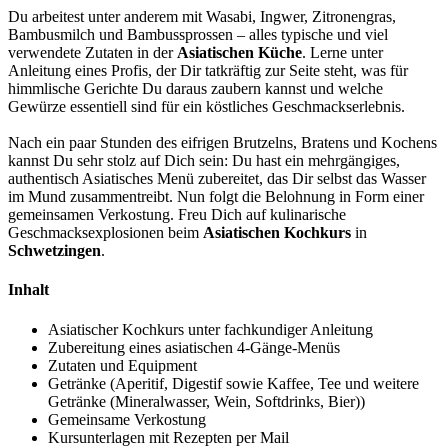
Du arbeitest unter anderem mit Wasabi, Ingwer, Zitronengras,
Bambusmilch und Bambussprossen – alles typische und viel
verwendete Zutaten in der
Asiatischen Küche
. Lerne unter
Anleitung eines Profis, der Dir tatkräftig zur Seite steht, was für
himmlische Gerichte Du daraus zaubern kannst und welche
Gewürze essentiell sind für ein köstliches Geschmackserlebnis.
Nach ein paar Stunden des eifrigen Brutzelns, Bratens und Kochens
kannst Du sehr stolz auf Dich sein: Du hast ein mehrgängiges,
authentisch Asiatisches Menü zubereitet, das Dir selbst das Wasser
im Mund zusammentreibt. Nun folgt die Belohnung in Form einer
gemeinsamen Verkostung. Freu Dich auf kulinarische
Geschmacksexplosionen beim
Asiatischen Kochkurs
in
Schwetzingen
.
Inhalt
Asiatischer Kochkurs unter fachkundiger Anleitung
Zubereitung eines asiatischen 4-Gänge-Menüs
Zutaten und Equipment
Getränke (Aperitif, Digestif sowie Kaffee, Tee und weitere
Getränke (Mineralwasser, Wein, Softdrinks, Bier))
Gemeinsame Verkostung
Kursunterlagen mit Rezepten per Mail