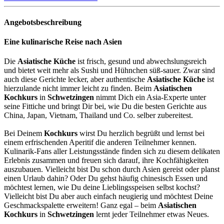
Angebotsbeschreibung
Eine kulinarische Reise nach Asien
Die
Asiatische Küche
ist frisch, gesund und abwechslungsreich
und bietet weit mehr als Sushi und Hühnchen süß-sauer. Zwar sind
auch diese Gerichte lecker, aber authentische
Asiatische Küche
ist
hierzulande nicht immer leicht zu finden. Beim
Asiatischen
Kochkurs
in
Schwetzingen
nimmt Dich ein Asia-Experte unter
seine Fittiche und bringt Dir bei, wie Du die besten Gerichte aus
China, Japan, Vietnam, Thailand und Co. selber zubereitest.
Bei Deinem
Kochkurs
wirst Du herzlich begrüßt und lernst bei
einem erfrischenden Aperitif die anderen Teilnehmer kennen.
Kulinarik-Fans aller Leistungsstände finden sich zu diesem delikaten
Erlebnis zusammen und freuen sich darauf, ihre Kochfähigkeiten
auszubauen. Vielleicht bist Du schon durch Asien gereist oder planst
einen Urlaub dahin? Oder Du gehst häufig chinesisch Essen und
möchtest lernen, wie Du deine Lieblingsspeisen selbst kochst?
Vielleicht bist Du aber auch einfach neugierig und möchtest Deine
Geschmackspalette erweitern! Ganz egal – beim
Asiatischen
Kochkurs
in
Schwetzingen
lernt jeder Teilnehmer etwas Neues.