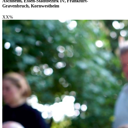
Aschheim, Essen-Stadtbezirk IV, Frankfurt-
Gravenbruch, Kornwestheim
XX
%