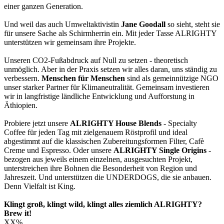
einer ganzen Generation.
Und weil das auch Umweltaktivistin
Jane Goodall
so sieht, steht sie
für unsere Sache als Schirmherrin ein. Mit jeder Tasse ALRIGHTY
unterstützen wir gemeinsam ihre Projekte.
Unseren CO2-Fußabdruck auf Null zu setzen - theoretisch
unmöglich. Aber in der Praxis setzen wir alles daran, uns ständig zu
verbessern.
Menschen für Menschen
sind als gemeinnützige NGO
unser starker Partner für Klimaneutralität. Gemeinsam investieren
wir in langfristige ländliche Entwicklung und Aufforstung in
Äthiopien.
Probiere jetzt unsere
ALRIGHTY House Blends
- Specialty
Coffee für jeden Tag mit zielgenauem Röstprofil und ideal
abgestimmt auf die klassischen Zubereitungsformen Filter, Cafè
Creme und Espresso. Oder unsere
ALRIGHTY Single Origins
-
bezogen aus jeweils einem einzelnen, ausgesuchten Projekt,
unterstreichen ihre Bohnen die Besonderheit von Region und
Jahreszeit. Und unterstützen die UNDERDOGS, die sie anbauen.
Denn Vielfalt ist King.
Klingt groß, klingt wild, klingt alles ziemlich ALRIGHTY?
Brew it!
XX
%