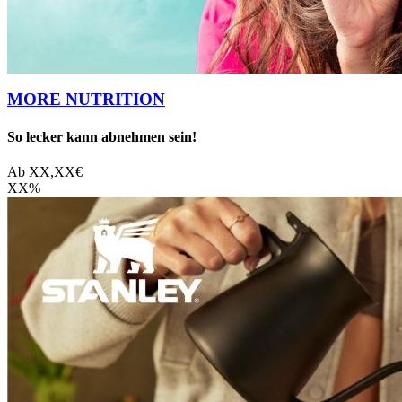
MORE NUTRITION
So lecker kann abnehmen sein!
Ab
XX,XX
€
XX
%