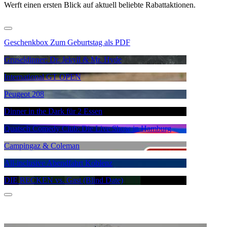
Werft einen ersten Blick auf aktuell beliebte Rabattaktionen.
Geschenkbox Zum Geburtstag als PDF
Gruseldinner: Dr. Jekyll & Mr. Hyde
International GT OPEN
Peugeot 208
Dinner in the Dark für 2 Essen
Quatsch Comedy Club: Die Live Show in Hamburg
Campingaz & Coleman
All-inclusive Abendfahrt Koblenz
DIE RECKEN vs. Gast (Blind Date)