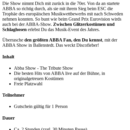
Die Show nimmt Dich mit zurück in die 70er. Von da an startete
ABBA so richtig durch, als sie mit ihrem Sieg beim ESC die
Trophäe des europäischen Musikwettbewerbs mit nach Schweden
nehmen konnten. So bunt wie beim Grand Prix Eurovision wirds
auch bei der ABBA-Show.
Zwischen Glitzerkostümen und
Schlaghosen
erlebst Du das Musik-Event des Jahres.
Überrasche
den größten ABBA Fan, den Du kennst
, mit der
ABBA Show in Ballenstedt. Das weckt Discofieber!
Inhalt
Abba Show - The Tribute Show
Die besten Hits von ABBA live auf der Bühne, in
originalgetreuen Kostümen
Freie Platzwahl
Teilnehmer
Gutschein gültig für 1 Person
Dauer
Ca. 2 Stunden (zzgl. 30 Minuten Pause)