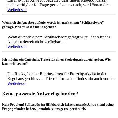
Ein inaktives Angebot bedeutet, dass dieses Angebot derzeit
Ein Wertgutschein könnte daher nicht auf alle Angebote
Mehr dazu findest du in unseren AGB's.
nicht verfügbar ist. Frage gerne bei uns nach, wir können dir
angewendet werden.
dann mitteilen, ob das Angebot bald wieder verfügbar sein wird..
Weiterlesen
Schreibe uns hierzu einfach eine E-Mail an support@benefits.me
Wenn ich ein Angebot aufrufe, werde ich nach einem "Schlüsselwort"
und teile uns mit, um welches Angebot es sind handelt. Du
gefragt. Was muss ich hier angeben?
kannst uns auch gerne anrufen: 069 15322530
Wir sind von Montag - Freitag von 8:30 Uhr bis 18 Uhr
Wenn du nach einem Schlüsselwort gefragt wirst, dann ist das
erreichbar (außer an Feiertagen)
Angebot derzeit nicht verfügbar.
Weiterlesen
Frage gerne bei uns nach, wir können dir dann mitteilen, ob das
Angebot bald wieder verfügbar sein wird. Schreibe uns hierzu
Ich möchte ein Gutschein/Ticket für einen Freizeitpark zurückgeben. Wie
einfach eine E-Mail an support@benefits.me und teile uns mit,
kann ich das tun?
um welches Angebot es sich handelt. Du kannst uns auch gerne
anrufen: 069 15322530
Die Rückgabe von Eintrittskarten für Freizeitparks ist in der
Wir sind von Montag bis Freitag von 8:30 Uhr bis 18 Uhr
Regel ausgeschlossen. Diese Information findest du auch vor der
erreichbar (außer an Feiertagen).
Buchung im Angebot. Bei Fragen kannst du dich jederzeit gerne
Weiterlesen
an unseren Support unter support@benefits.me oder telefonisch
unter der Nummer 069 153 225 30 wenden.
Keine passende Antwort gefunden?
Kein Problem! Solltest du im Hilfebereich keine passende Antwort auf deine
Frage gefunden haben, kontaktiere uns gerne persönlich.