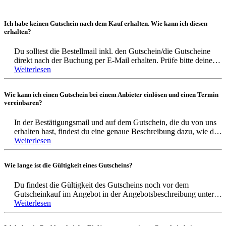
Ich habe keinen Gutschein nach dem Kauf erhalten. Wie kann ich diesen
erhalten?
Du solltest die Bestellmail inkl. den Gutschein/die Gutscheine
direkt nach der Buchung per E-Mail erhalten. Prüfe bitte deinen
Spamordner, ob dort eine E-Mail sich befindet.
Weiterlesen
Solltest du keine E-Mail finden, kontaktiere uns bitte per E-Mail
Wie kann ich einen Gutschein bei einem Anbieter einlösen und einen Termin
support@benefits.me oder telefonisch 069 15322530
vereinbaren?
Wir sind von Montag - Freitag von 8:30 Uhr bis 18 Uhr
erreichbar (außer an Feiertagen)
In der Bestätigungsmail und auf dem Gutschein, die du von uns
erhalten hast, findest du eine genaue Beschreibung dazu, wie der
Gutschein eingelöst wird. Solltest du Fragen dazu haben, kannst
Weiterlesen
du dich gerne bei uns melden. Schreibe uns eine E-Mail mit
deiner Frage an support@benefits.me oder rufe uns unter der
Wie lange ist die Gültigkeit eines Gutscheins?
Nummer 069 15322530 an. Wir sind von Montag bis Freitag von
8:30 Uhr bis 18:00 Uhr erreichbar (außer an Feiertagen).
Du findest die Gültigkeit des Gutscheins noch vor dem
Gutscheinkauf im Angebot in der Angebotsbeschreibung unter
Wenn du Fragen zu dem Event hast, kontaktiere gerne den
"Einlösebedingungen". Nach dem Kauf ist das Gültigkeitsdatum
Weiterlesen
Anbieter direkt. Die Kontaktdaten findest du in der
in der Bestellmail und auf dem Gutschein selbst deutlich
Bestellbestätigung und auf dem Gutschein.
abgebildet.