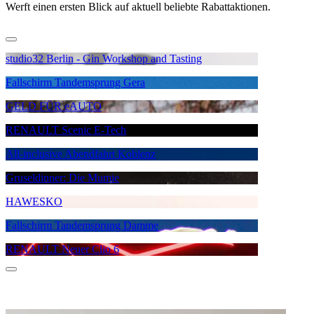
Werft einen ersten Blick auf aktuell beliebte Rabattaktionen.
studio32 Berlin - Gin Workshop and Tasting
Fallschirm Tandemsprung Gera
GELD FÜR eAUTO
RENAULT Scenic E-Tech
All-inclusive Abendfahrt Koblenz
Gruseldinner: Die Mumie
HAWESKO
Fallschirm Tandemsprung Damme
RENAULT Neuer Clio 6