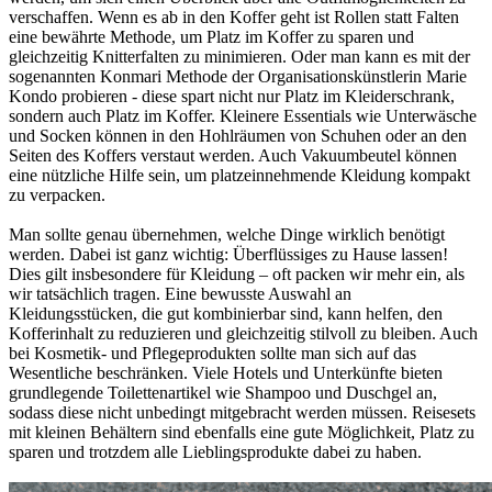
verschaffen. Wenn es ab in den Koffer geht ist Rollen statt Falten
eine bewährte Methode, um Platz im Koffer zu sparen und
gleichzeitig Knitterfalten zu minimieren. Oder man kann es mit der
sogenannten Konmari Methode der Organisationskünstlerin Marie
Kondo probieren - diese spart nicht nur Platz im Kleiderschrank,
sondern auch Platz im Koffer. Kleinere Essentials wie Unterwäsche
und Socken können in den Hohlräumen von Schuhen oder an den
Seiten des Koffers verstaut werden. Auch Vakuumbeutel können
eine nützliche Hilfe sein, um platzeinnehmende Kleidung kompakt
zu verpacken.
Man sollte genau übernehmen, welche Dinge wirklich benötigt
werden. Dabei ist ganz wichtig: Überflüssiges zu Hause lassen!
Dies gilt insbesondere für Kleidung – oft packen wir mehr ein, als
wir tatsächlich tragen. Eine bewusste Auswahl an
Kleidungsstücken, die gut kombinierbar sind, kann helfen, den
Kofferinhalt zu reduzieren und gleichzeitig stilvoll zu bleiben. Auch
bei Kosmetik- und Pflegeprodukten sollte man sich auf das
Wesentliche beschränken. Viele Hotels und Unterkünfte bieten
grundlegende Toilettenartikel wie Shampoo und Duschgel an,
sodass diese nicht unbedingt mitgebracht werden müssen. Reisesets
mit kleinen Behältern sind ebenfalls eine gute Möglichkeit, Platz zu
sparen und trotzdem alle Lieblingsprodukte dabei zu haben.