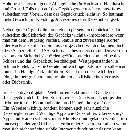
Haltung als hervorragende Ablagefläche für Rucksack, Handtasche
und Co. an! Falls man auf das Gepäckgewicht achten muss ist es
außerdem von Vorteil, dass das Gepäckstück leicht ist. So hat man
mehr Gewicht für Kleidung, Accessoires oder Reisemitbringsel.
Neben guter Organisation und einem passenden Gepäckstück ist
außerdem die Sicherheit des Gepäcks wichtig - insbesondere wenn
man mit dem Flugzeug verreist. Stabile und zuverlässige Koffer
oder Rucksäcke, die mit Schlössern gesichert werden können, bieten
diese Sicherheit. Ein TSA-Schloss ist besonders empfehlenswert, da
es von den Sicherheitsbehörden geöffnet werden kann, ohne das
Schloss und das Gepäck zu beschädigen. Wertgegenstände wie
Schmuck, elektronische Geräte und wichtige Dokumente sollte man
immer im Handgepäck mitführen. So hat man diese wichtigen
Dinge immer griffbereit und minimiert das Risiko eines Verlusts
oder Diebstahls.
In der heutigen digitalen Welt dürfen elektronische Geräte im
Reisegepäck nicht fehlen. Smartphones, Tablets und Laptops sind
nicht nur für die Kommunikation und Unterhaltung auf der
Hin-/Abreise wichtig, sondern können auch sehr nützliche
Reisebegleiter sein! Wichtige Apps wie Reiseführer, Übersetzungs-
Apps und Karten sollten vor der Hinreise runtergeladen werden, um
unterwegs oder vor Ort bestens vorbereitet zu sein - vor allem wenn
man sich nicht auf eine stabile Internetverbindung verlassen kann.