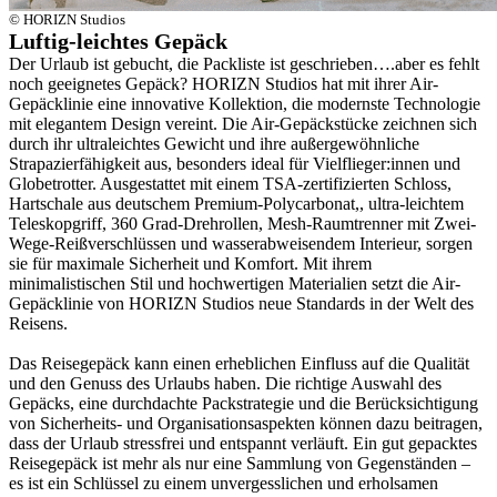
© HORIZN Studios
Luftig-leichtes Gepäck
Der Urlaub ist gebucht, die Packliste ist geschrieben….aber es fehlt
noch geeignetes Gepäck? HORIZN Studios hat mit ihrer Air-
Gepäcklinie eine innovative Kollektion, die modernste Technologie
mit elegantem Design vereint. Die Air-Gepäckstücke zeichnen sich
durch ihr ultraleichtes Gewicht und ihre außergewöhnliche
Strapazierfähigkeit aus, besonders ideal für Vielflieger:innen und
Globetrotter. Ausgestattet mit einem TSA-zertifizierten Schloss,
Hartschale aus deutschem Premium-Polycarbonat,, ultra-leichtem
Teleskopgriff, 360 Grad-Drehrollen, Mesh-Raumtrenner mit Zwei-
Wege-Reißverschlüssen und wasserabweisendem Interieur, sorgen
sie für maximale Sicherheit und Komfort. Mit ihrem
minimalistischen Stil und hochwertigen Materialien setzt die Air-
Gepäcklinie von HORIZN Studios neue Standards in der Welt des
Reisens.
Das Reisegepäck kann einen erheblichen Einfluss auf die Qualität
und den Genuss des Urlaubs haben. Die richtige Auswahl des
Gepäcks, eine durchdachte Packstrategie und die Berücksichtigung
von Sicherheits- und Organisationsaspekten können dazu beitragen,
dass der Urlaub stressfrei und entspannt verläuft. Ein gut gepacktes
Reisegepäck ist mehr als nur eine Sammlung von Gegenständen –
es ist ein Schlüssel zu einem unvergesslichen und erholsamen