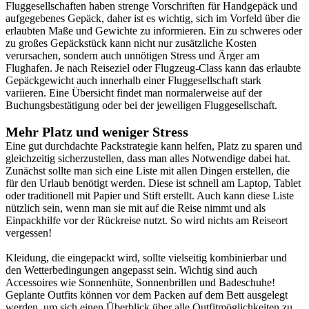
Fluggesellschaften haben strenge Vorschriften für Handgepäck und
aufgegebenes Gepäck, daher ist es wichtig, sich im Vorfeld über die
erlaubten Maße und Gewichte zu informieren. Ein zu schweres oder
zu großes Gepäckstück kann nicht nur zusätzliche Kosten
verursachen, sondern auch unnötigen Stress und Ärger am
Flughafen. Je nach Reiseziel oder Flugzeug-Class kann das erlaubte
Gepäckgewicht auch innerhalb einer Fluggesellschaft stark
variieren. Eine Übersicht findet man normalerweise auf der
Buchungsbestätigung oder bei der jeweiligen Fluggesellschaft.
Mehr Platz und weniger Stress
Eine gut durchdachte Packstrategie kann helfen, Platz zu sparen und
gleichzeitig sicherzustellen, dass man alles Notwendige dabei hat.
Zunächst sollte man sich eine Liste mit allen Dingen erstellen, die
für den Urlaub benötigt werden. Diese ist schnell am Laptop, Tablet
oder traditionell mit Papier und Stift erstellt. Auch kann diese Liste
nützlich sein, wenn man sie mit auf die Reise nimmt und als
Einpackhilfe vor der Rückreise nutzt. So wird nichts am Reiseort
vergessen!
Kleidung, die eingepackt wird, sollte vielseitig kombinierbar und
den Wetterbedingungen angepasst sein. Wichtig sind auch
Accessoires wie Sonnenhüte, Sonnenbrillen und Badeschuhe!
Geplante Outfits können vor dem Packen auf dem Bett ausgelegt
werden, um sich einen Überblick über alle Outfitmöglichkeiten zu